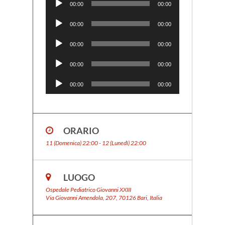
00:00
00:00
Audio
Player
00:00
00:00
Audio
Player
00:00
00:00
Audio
Player
00:00
00:00
Audio
Player
00:00
00:00
ORARIO
11 (Domenica) 22:00 - 12 (Lunedì) 22:00
LUOGO
Ospedale Pediatrico Giovanni XXIII
Via Giovanni Amendola, 207, 70126 Bari, Italia