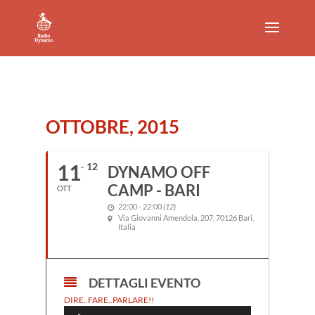
OTTOBRE, 2015
11
12
DYNAMO OFF
CAMP - BARI
OTT
22:00 - 22:00
(12)
Via Giovanni Amendola, 207, 70126 Bari,
Italia
DETTAGLI EVENTO
Audio
DIRE..FARE..PARLARE!!
Player