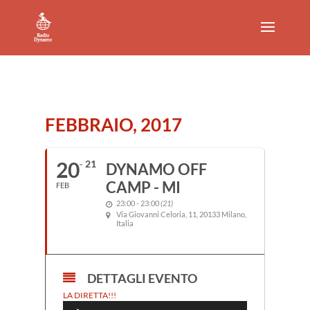
FEBBRAIO, 2017
20
21
DYNAMO OFF
CAMP - MI
FEB
23:00 - 23:00
(21)
Via Giovanni Celoria, 11, 20133 Milano,
Italia
DETTAGLI EVENTO
Audio
LA DIRETTA!!!
Player