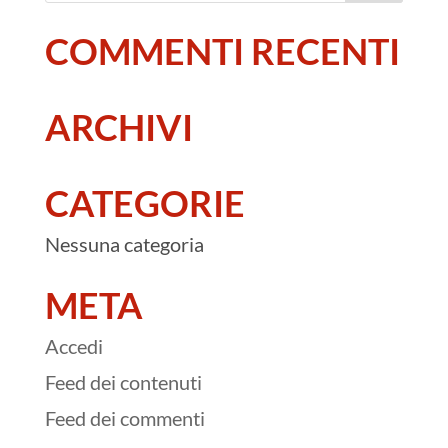
Player
00:00
00:00
Audio
COMMENTI RECENTI
Player
00:00
00:00
ARCHIVI
CATEGORIE
Nessuna categoria
META
Accedi
Feed dei contenuti
Feed dei commenti