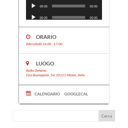
Audio
Player
00:00
00:00
Audio
more
Player
00:00
00:00
Audio
Player
00:00
00:00
ORARIO
Audio
Player
00:00
00:00
(Mercoledì) 16:00 - 17:00
Audio
Player
00:00
00:00
Audio
LUOGO
Player
00:00
00:00
Radio Dynamo
Foro Buonaparte, 54, 20121 Milano, Italia
CALENDARIO
GOOGLECAL