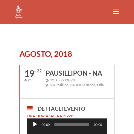
AGOSTO, 2018
19
22
PAUSILLIPON - NA
AGO
22:00 - 22:00
(22)
Via Posillipo, 226, 80123 Napoli, Italia
DETTAGLI EVENTO
Audio
UNA STORIA FATTA A PEZZI!
Player
00:00
00:00
Audio