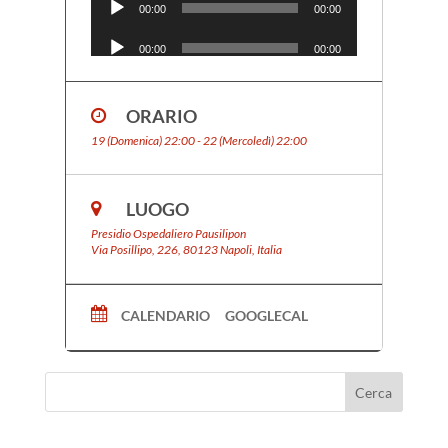
Player
00:00
00:00
Audio
more
Player
00:00
00:00
Audio
Player
00:00
00:00
ORARIO
Audio
Player
00:00
00:00
19 (Domenica) 22:00 - 22 (Mercoledì) 22:00
Audio
RADIO DYNAMO…PER SENTIRTI MEGLIO!!
Player
00:00
00:00
LUOGO
Presidio Ospedaliero Pausilipon
Via Posillipo, 226, 80123 Napoli, Italia
CALENDARIO
GOOGLECAL